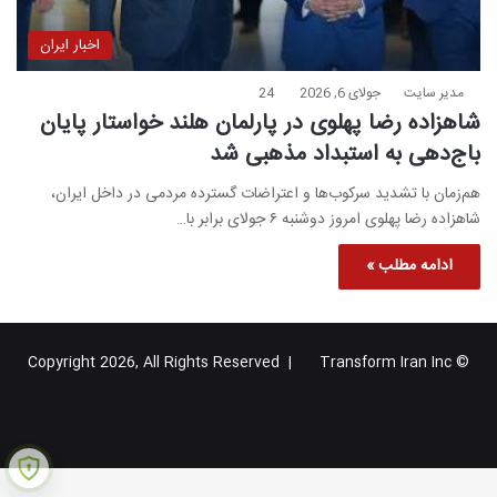
اخبار ایران
مدیر سایت
جولای 6, 2026
24
شاهزاده رضا پهلوی در پارلمان هلند خواستار پایان
باج‌دهی به استبداد مذهبی شد
هم‌زمان با تشدید سرکوب‌ها و اعتراضات گسترده مردمی در داخل ایران،
شاهزاده رضا پهلوی امروز دوشنبه ۶ جولای برابر با…
ادامه مطلب »
Transform Iran Inc
© Copyright 2026, All Rights Reserved |
خوراک
فیس
X
یوتیوب
اینستاگرام
تلگرام
گوگل
بوک
پلاس