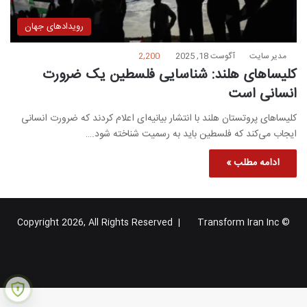
رویدادهای جهان
مدیر سایت
آگوست 18, 2025
2,200
کلیساهای هلند: شناسایی فلسطین یک ضرورت
انسانی است
کلیساهای پروتستان هلند با انتشار بیانیه‌ای اعلام کردند که ضرورت انسانی
ایجاب می‌کند که فلسطین باید به رسمیت شناخته شود.…
ادامه مطلب »
Transform Iran Inc
© Copyright 2026, All Rights Reserved |
خوراک
فیس
X
یوتیوب
اینستاگرام
تلگرام
گوگل
بوک
پلاس