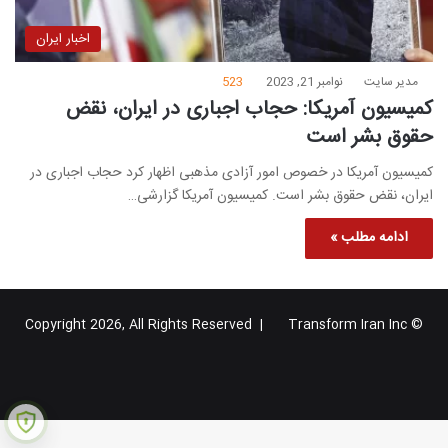
اخبار ایران
مدیر سایت
نوامبر 21, 2023
523
کمیسیون آمریکا: حجاب اجباری در ایران، نقض
حقوق بشر است
کمیسیون آمریکا در خصوص امور آزادی مذهبی اظهار کرد حجاب اجباری در
ایران، نقض حقوق بشر است. کمیسیون آمریکا گزارشی…
ادامه مطلب »
Transform Iran Inc
© Copyright 2026, All Rights Reserved |
خوراک
فیس
X
یوتیوب
اینستاگرام
تلگرام
گوگل
بوک
پلاس