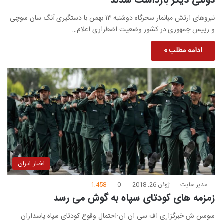
دولتی دیگر بازداشت شدند
نیروهای ارتش میانمار سحرگاه دوشنبه ۱۳ بهمن با دستگیری آنگ سان سوچی
و رییس جمهوری در کشور وضعیت اضطراری اعلام…
ادامه مطلب »
اخبار ایران
مدیر سایت
ژوئن 26, 2018
0
1,458
زمزمه های کودتای سپاه به گوش می رسد
سوسن.ش.خبرگزاری اف سی ان ان:احتمال وقوع کودتای سپاه پاسداران