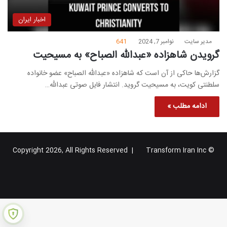
اخبار ایران
مدیر سایت
نوامبر 7, 2024
641
گرویدن شاهزاده «عبدالله الصباح» به مسیحیت
گزارش‌ها حاکی از آن است که شاهزاده «عبدالله الصباح» عضو خانواده
سلطنتی کویت، به مسیحیت گروید. انتشار فایل صوتی عبدالله…
ادامه مطلب »
Transform Iran Inc
© Copyright 2026, All Rights Reserved |
خوراک
فیس
X
یوتیوب
اینستاگرام
تلگرام
گوگل
بوک
پلاس