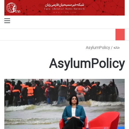
جستجو برای
منو
خانه
/
AsylumPolicy
AsylumPolicy