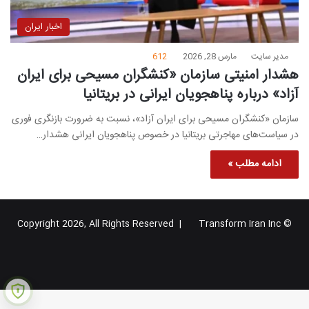
اخبار ایران
مدیر سایت
مارس 28, 2026
612
هشدار امنیتی سازمان «کنشگران مسیحی برای ایران
آزاد» درباره پناهجویان ایرانی در بریتانیا
سازمان «کنشگران مسیحی برای ایران آزاد»، نسبت به ضرورت بازنگری فوری
در سیاست‌های مهاجرتی بریتانیا در خصوص پناهجویان ایرانی هشدار…
ادامه مطلب »
Transform Iran Inc
© Copyright 2026, All Rights Reserved |
خوراک
فیس
X
یوتیوب
اینستاگرام
تلگرام
گوگل
بوک
پلاس