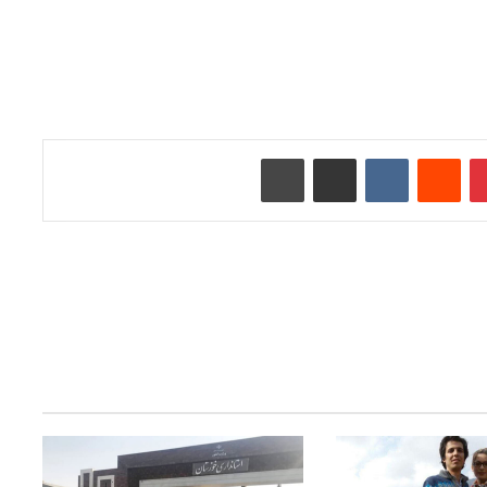
‫پین‌ترست
‫رددیت
‫VKontakte
اشتراک گذاری از طریق ایمیل
چاپ