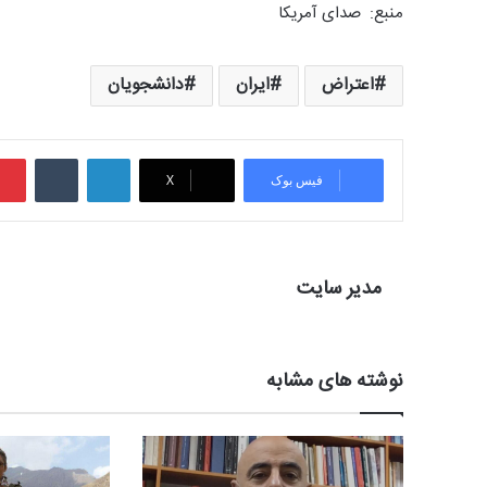
منبع: صدای آمریکا
اعتراض
ایران
دانشجویان
لینکدین
‫تامبلر
فیس بوک
X
مدیر سایت
نوشته های مشابه