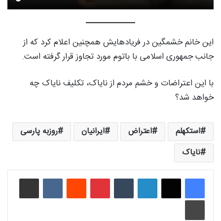
این خانم خشمگین در فریادهایش همچنین اعلام کرد که از
جانب جمهوری اسلامی با باتوم مورد تجاوز قرار گرفته است.
با این اعتراضات و خشم مردم از نایاک، تکلیف نایاک چه
خواهد شد؟
استکهلم
اعتراض
ایرانیان
روزبه پارسی
نایاک
لینکدین
‫تامبلر
‫پین‌ترست
‫رددیت
‫VKontakte
اشتراک گذاری از طریق ایمیل
چاپ