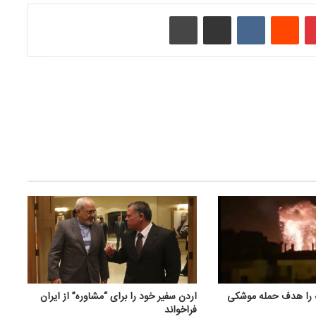
‫پین‌ترست
‫رددیت
‫VKontakte
اشتراک گذاری از طریق ایمیل
چاپ
اردن سفیر خود را برای “مشاوره” از ایران
یه را هدف حمله موشکی
فراخواند