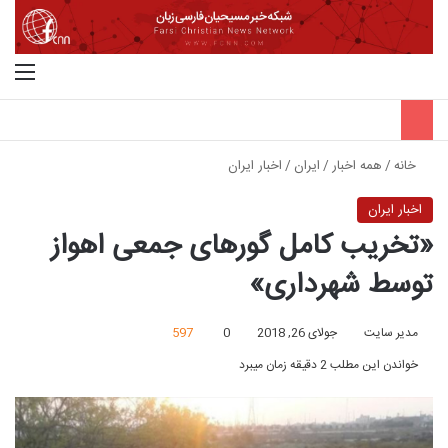
جستجو برای
منو
خانه
/
همه اخبار
/
ایران
/
اخبار ایران
اخبار ایران
«تخریب کامل گورهای جمعی اهواز
توسط شهرداری»
مدیر سایت
جولای 26, 2018
0
597
خواندن این مطلب 2 دقیقه زمان میبرد