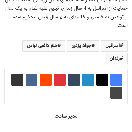
حمایت از اسرائیل به 4 سال زندان، تبلیغ علیه نظام به یک سال
و توهین به خمینی و خامنه‌ای به 2 سال زندان محکوم شده
است.
اسرائیل
جواد یزدی
خلع دائمی لباس
زندان
لینکدین
‫تامبلر
‫پین‌ترست
‫رددیت
‫VKontakte
اشتراک گذاری از طریق ایمیل
چاپ
مدیر سایت