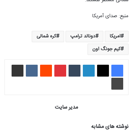
منبع: صدای آمریکا
امریکا
دونالد ترامپ
کره شمالی
کیم جونگ اون
لینکدین
‫تامبلر
‫پین‌ترست
‫رددیت
‫VKontakte
اشتراک گذاری از طریق ایمیل
چاپ
مدیر سایت
نوشته های مشابه