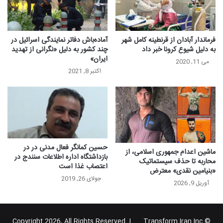
فرماندار آبادان از قرنطینه کامل شهر
آماده‌باش دفاتر نمایندگی اسرائیل در
به دلیل شیوع کرونا خبر داد
چند کشور به دلیل «نگرانی از تهدید
ایران»
می 11, 2020
اکتبر 8, 2021
حسین کمانگر فعال مدنی در در
ماشین اعدام جمهوری اسلامی، از
بازداشتگاه اداره اطلاعات سنندج در
محاربه تا حذف سیستماتیک
اعتصاب غذا است
«بنیامین نقدی» معترض
جولای 26, 2019
آوریل 9, 2026
Transform Iran Inc
© Copyright 2026, All Rights Reserved |