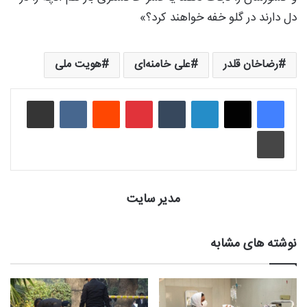
دل دارند در گلو خفه خواهند کرد؟»
رضاخان قلدر
علی خامنه‌ای
هویت ملی
لینکدین
‫تامبلر
‫پین‌ترست
‫رددیت
‫VKontakte
اشتراک گذاری از طریق ایمیل
چاپ
مدیر سایت
نوشته های مشابه