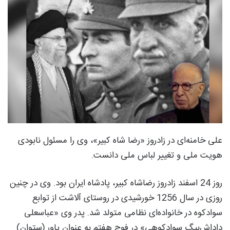
علی خامنه‌ای در زادروز «رضا شاه کبیر»، وی را مسئول نابودی
هویت ملی و تغییر لباس ملی دانست.
روز 24 اسفند زادروز رضاشاه کبیر، پادشاه ایران بود. وی در چنین
روزی در سال 1256 خورشیدی در روستای آلاشت از توابع
سوادکوه در خانواده‌ای نظامی متولد شد. پدر وی «عباسعلی
داداش‌بیگ سوادکوهی» در فوج هفتم به عنوان یاور (ستوان)