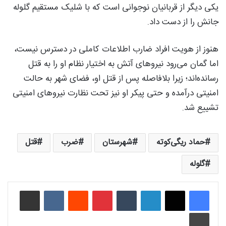
یکی دیگر از قربانیان نوجوانی است که با شلیک مستقیم گلوله
جانش را از دست داد.
هنوز از هویت افراد ضارب اطلاعات کاملی در دسترس نیست،
اما گمان می‌رود نیروهای آتش به اختیار نظام او را به قتل
رسانده‌اند؛ زیرا بلافاصله پس از قتل او، فضای شهر به حالت
امنیتی درآمده و حتی پیکر او نیز تحت نظارت نیروهای امنیتی
تشییع شد.
حماد ریگی‌کوته
شهرستان
ضرب
قتل
گلوله
لینکدین
‫تامبلر
‫پین‌ترست
‫رددیت
‫VKontakte
اشتراک گذاری از طریق ایمیل
چاپ