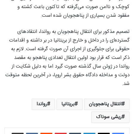
کوچک و ناامن صورت می‌گرفته که تاکنون باعث کشته و
مفقود شدن بسیاری از پناهجویان شده است.
تصمیم مذکور برای انتقال پناهجویان به رواندا، انتقادهای
گسترده‌ای را در داخل و خارج از بریتانیا در بر داشته و اقدامات
حقوقی برای جلوگیری از اجرای آن صورت گرفته است. لازم به
ذکر است که قرار بود اولین انتقال تعدادی پناهجو به مقصد
رواندا در ژوئن سال گذشته صورت گیرد اما به دلیل شکایت از
دولت و مداخله دادگاه حقوق بشر اروپا، در آخرین لحظه متوقت
شد.
انتقال پناهجویان
بریتانیا
رواندا
ریشی سوناک
لینکدین
‫تامبلر
‫پین‌ترست
‫رددیت
‫VKontakte
اشتراک گذاری از طریق ایمیل