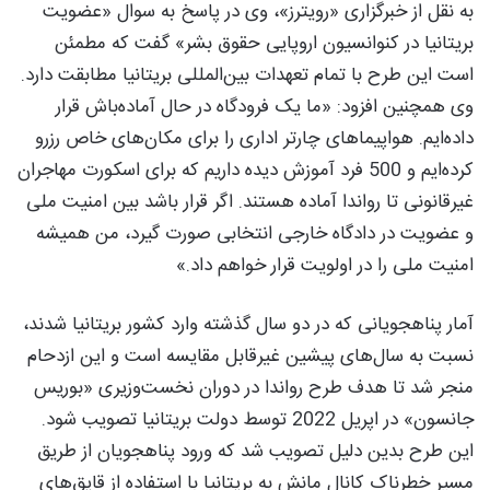
به نقل از خبرگزاری «رویترز»، وی در پاسخ به سوال «عضویت
بریتانیا در کنوانسیون اروپایی حقوق بشر» گفت که مطمئن
است این طرح با تمام تعهدات بین‌المللی بریتانیا مطابقت دارد.
وی همچنین افزود: «ما یک فرودگاه در حال آماده‌باش قرار
داده‌ایم. هواپیماهای چارتر اداری را برای مکان‌های خاص رزرو
کرده‌ایم و 500 فرد آموزش دیده داریم که برای اسکورت مهاجران
غیرقانونی تا رواندا آماده هستند. اگر قرار باشد بین امنیت ملی
و عضویت در دادگاه خارجی انتخابی صورت گیرد، من همیشه
امنیت ملی را در اولویت قرار خواهم داد.»
آمار پناهجویانی که در دو سال گذشته وارد کشور بریتانیا شدند،
نسبت به سال‌های پیشین غیرقابل مقایسه است و این ازدحام
منجر شد تا هدف طرح رواندا در دوران نخست‌وزیری «بوریس
جانسون» در اپریل 2022 توسط دولت بریتانیا تصویب شود.
این طرح بدین دلیل تصویب شد که ورود پناهجویان از طریق
مسیر خطرناک کانال مانش به بریتانیا با استفاده از قایق‌های