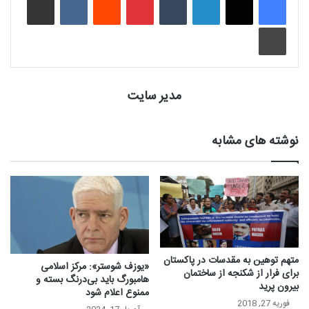
چاپ
مدیر سایت
نوشته های مشابه
متهم توهین به مقدسات در پاکستان
«یوزف شوستر»: مرکز اسلامی
برای فرار از شکنجه از ساختمان
هامبورگ باید بی‌درنگ بسته و
بیرون پرید
ممنوع اعلام شود
فوریه 27, 2018