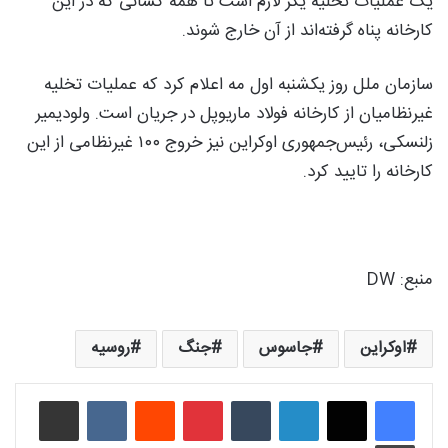
یک عملیات تخلیه یگر لازم است تا همه کسانی که در این
کارخانه پناه گرفته‌اند از آن خارج شوند.
سازمان ملل روز یکشنبه اول مه اعلام کرد که عملیات تخلیه
غیرنظامیان از کارخانه فولاد ماریوپل در جریان است. ولودیمیر
زلنسکی، رئیس‌جمهوری اوکراین نیز خروج ۱۰۰ غیرنظامی از این
کارخانه را تایید کرد.
منبع: DW
اوکراین
جاسوس
جنگ
روسیه
لینکدین
‫تامبلر
‫پین‌ترست
‫رددیت
‫VKontakte
اشتراک گذاری از طریق ایمیل
چاپ