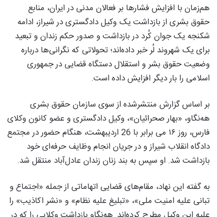
هم‌زمان با افزایش فشارها بر فعالان مدنی در ایران، منابع
حقوق بشری از بازداشت یک وکیل دادگستری در شیراز، ادامه
شکنجه یک جوان کُرد در بازداشت و صدور حکم زندان و تبعید
برای یک شهروند لُر خبر داده‌اند؛ تحولاتی که نگرانی‌ها درباره
وضعیت حقوق بشر و استقلال دستگاه قضایی در جمهوری
اسلامی را بار دیگر افزایش داده است.
بر اساس گزارش منتشرشده از سوی سازمان حقوق بشری
هه‌نگاو، «بهار صحرائیان»، وکیل دادگستری و عضو کانون وکلای
فارس، روز ۱۶ می برابر با 26 اردیبهشت، هنگام حضور در مجتمع
دادگاه انقلاب شیراز و در جریان انجام وظایف حرفه‌ای خود
بازداشت شد. او سپس به بند زنان زندان عادل‌آباد منتقل شد.
به گفته این نهاد، مقام‌های قضایی اتهاماتی از جمله «اجتماع و
تبانی علیه امنیت ملی»، «تبلیغ علیه نظام» و «نشر اکاذیب» را
علیه این وکیل مطرح کرده‌اند. هه‌نگاو بازداشت وکلایی را که در