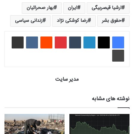
ارشیا قیصربیگی
ایران
بهار صحرائیان
حقوق بشر
رضا کوشکی نژاد
زندانی سیاسی
لینکدین
‫تامبلر
‫پین‌ترست
‫رددیت
‫VKontakte
اشتراک گذاری از طریق ایمیل
چاپ
مدیر سایت
نوشته های مشابه