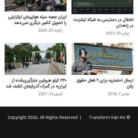
ایران جعبه‌ سیاه هواپیمای اوکراینی
اختلال در دسترسی به شبکه اینترنت
را تحویل کشور دیگری نمی‌دهد
در زاهدان
ژانویه 20, 2020
ژوئن 30, 2023
ارسال احضاریه برای ۹ فعال حقوق
۲۳۰ کیلو هروئین «بارگیری‌شده از
زنان
ایران» در گمرک آذربایجان کشف شد
نوامبر 7, 2018
آوریل 14, 2021
Transform Iran Inc
© Copyright 2026, All Rights Reserved |
خوراک
فیس
X
یوتیوب
اینستاگرام
تلگرام
گوگل