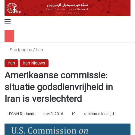
Menu
Z
Startpagina
/
Iran
Iran
Iran Nieuws
Amerikaanse commissie:
situatie godsdienvrijheid in
Iran is verslechterd
FCNN Redactie
mei 3, 2016
19
4 minuten leestijd