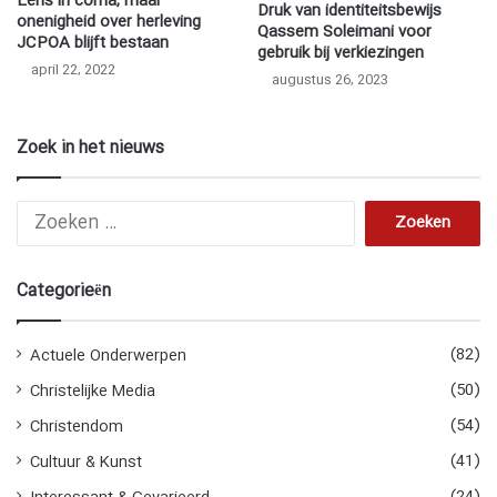
Eens in coma, maar
Druk van identiteitsbewijs
onenigheid over herleving
Qassem Soleimani voor
JCPOA blijft bestaan
gebruik bij verkiezingen
april 22, 2022
augustus 26, 2023
Zoek in het nieuws
Z
o
e
k
Categorieën
e
n
n
(82)
Actuele Onderwerpen
a
(50)
Christelijke Media
a
r
(54)
Christendom
:
(41)
Cultuur & Kunst