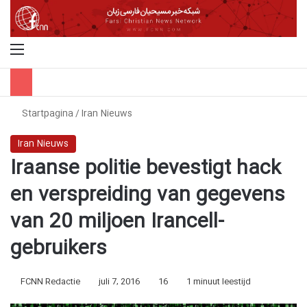
Menu
Z
Startpagina
/
Iran Nieuws
Iran Nieuws
Iraanse politie bevestigt hack
en verspreiding van gegevens
van 20 miljoen Irancell-
gebruikers
FCNN Redactie
juli 7, 2016
16
1 minuut leestijd