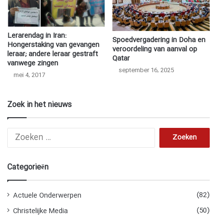
Lerarendag in Iran:
Spoedvergadering in Doha en
Hongerstaking van gevangen
veroordeling van aanval op
leraar; andere leraar gestraft
Qatar
vanwege zingen
september 16, 2025
mei 4, 2017
Zoek in het nieuws
Z
o
e
k
Categorieën
e
n
n
(82)
Actuele Onderwerpen
a
(50)
Christelijke Media
a