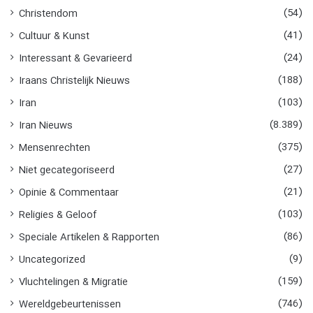
r
(54)
Christendom
:
(41)
Cultuur & Kunst
(24)
Interessant & Gevarieerd
(188)
Iraans Christelijk Nieuws
(103)
Iran
(8.389)
Iran Nieuws
(375)
Mensenrechten
(27)
Niet gecategoriseerd
(21)
Opinie & Commentaar
(103)
Religies & Geloof
(86)
Speciale Artikelen & Rapporten
(9)
Uncategorized
(159)
Vluchtelingen & Migratie
(746)
Wereldgebeurtenissen