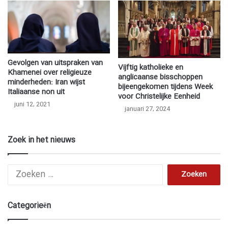
Gevolgen van uitspraken van
Vijftig katholieke en
Khamenei over religieuze
anglicaanse bisschoppen
minderheden: Iran wijst
bijeengekomen tijdens Week
Italiaanse non uit
voor Christelijke Eenheid
juni 12, 2021
januari 27, 2024
Zoek in het nieuws
Zoeken
naar:
Categorieën