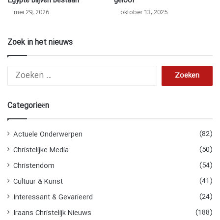
Egypte blijven bestaan
geloof
mei 29, 2026
oktober 13, 2025
Zoek in het nieuws
Z
o
e
k
Categorieën
e
n
n
(82)
Actuele Onderwerpen
a
(50)
Christelijke Media
a
r
(54)
Christendom
:
(41)
Cultuur & Kunst
(24)
Interessant & Gevarieerd
(188)
Iraans Christelijk Nieuws