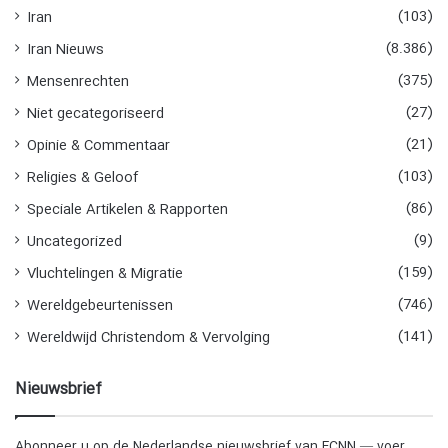
(103)
Iran
(8.386)
Iran Nieuws
(375)
Mensenrechten
(27)
Niet gecategoriseerd
(21)
Opinie & Commentaar
(103)
Religies & Geloof
(86)
Speciale Artikelen & Rapporten
(9)
Uncategorized
(159)
Vluchtelingen & Migratie
(746)
Wereldgebeurtenissen
(141)
Wereldwijd Christendom & Vervolging
Nieuwsbrief
Abonneer u op de Nederlandse nieuwsbrief van FCNN — voer