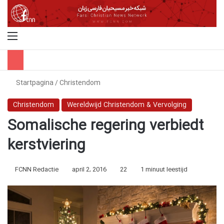
Menu
Z
Startpagina
/
Christendom
Christendom
Wereldwijd Christendom & Vervolging
Somalische regering verbiedt
kerstviering
FCNN Redactie
april 2, 2016
22
1 minuut leestijd