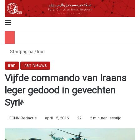
Menu
Z
Startpagina
/
Iran
Iran
Iran Nieuws
Vijfde commando van Iraans
leger gedood in gevechten
Syrië
FCNN Redactie
april 15, 2016
22
2 minuten leestijd