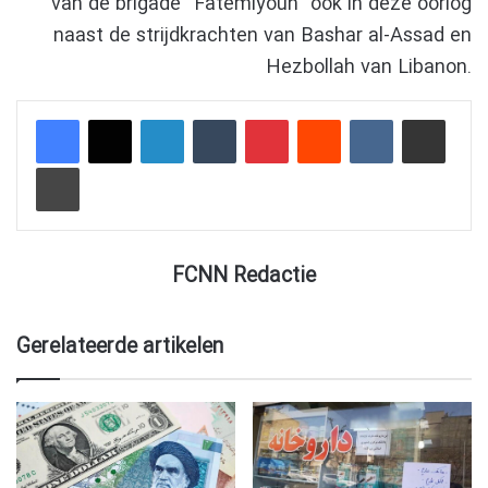
van de brigade “Fatemiyoun” ook in deze oorlog
naast de strijdkrachten van Bashar al-Assad en
Hezbollah van Libanon.
LinkedIn
Tumblr
Pinterest
Reddit
VKontakte
Delen via e-mail
Afdrukken
FCNN Redactie
Gerelateerde artikelen