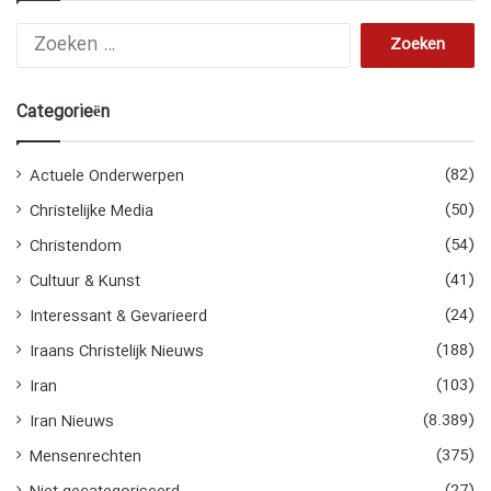
Z
o
e
k
Categorieën
e
n
n
(82)
Actuele Onderwerpen
a
(50)
Christelijke Media
a
r
(54)
Christendom
:
(41)
Cultuur & Kunst
(24)
Interessant & Gevarieerd
(188)
Iraans Christelijk Nieuws
(103)
Iran
(8.389)
Iran Nieuws
(375)
Mensenrechten