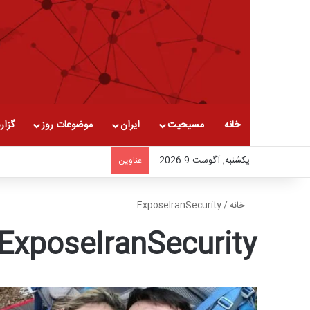
خانه
مسیحیت
ایران
موضوعات روز
گزار
یکشنبه, آگوست 9 2026
عناوین
خانه
/
ExposeIranSecurity
ExposeIranSecurity