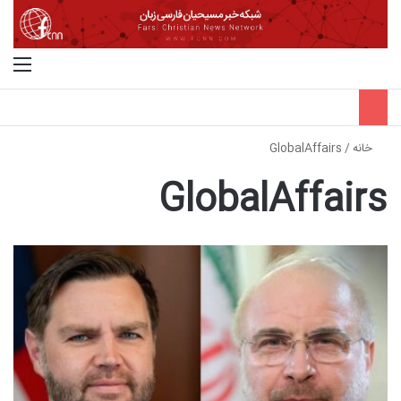
جستجو برای
منو
خانه
/
GlobalAffairs
GlobalAffairs