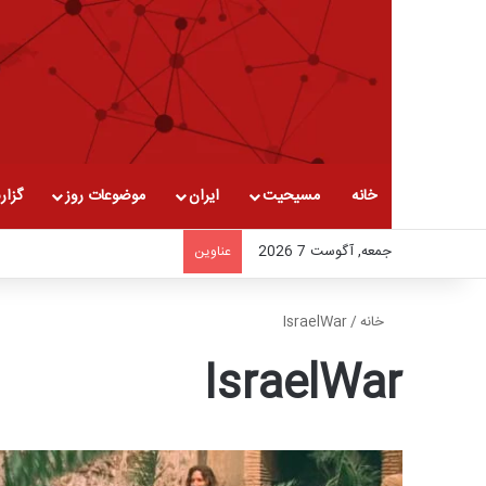
خانه
مسیحیت
ایران
موضوعات روز
گزار
جمعه, آگوست 7 2026
عناوین
خانه
/
IsraelWar
IsraelWar