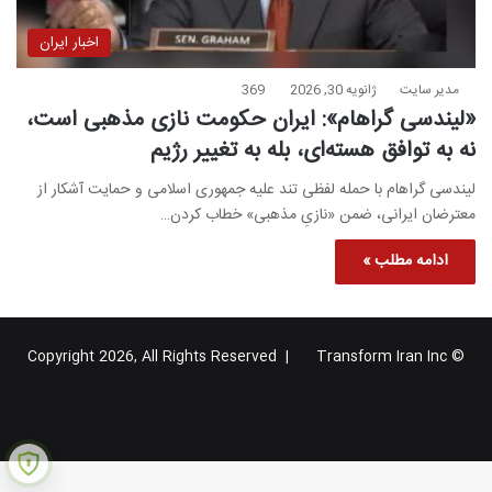
اخبار ایران
مدیر سایت
ژانویه 30, 2026
369
«لیندسی گراهام»: ایران حکومت نازی مذهبی است،
نه به توافق هسته‌ای، بله به تغییر رژیم
لیندسی گراهام با حمله لفظی تند علیه جمهوری اسلامی و حمایت آشکار از
معترضان ایرانی، ضمن «نازیِ مذهبی» خطاب کردن…
ادامه مطلب »
Transform Iran Inc
© Copyright 2026, All Rights Reserved |
خوراک
فیس
X
یوتیوب
اینستاگرام
تلگرام
گوگل
بوک
پلاس