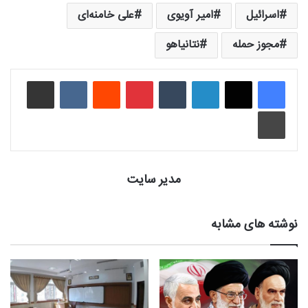
اسرائیل
امیر آویوی
علی خامنه‌ای
مجوز حمله
نتانیاهو
لینکدین
‫تامبلر
‫پین‌ترست
‫رددیت
‫VKontakte
اشتراک گذاری از طریق ایمیل
چاپ
مدیر سایت
نوشته های مشابه