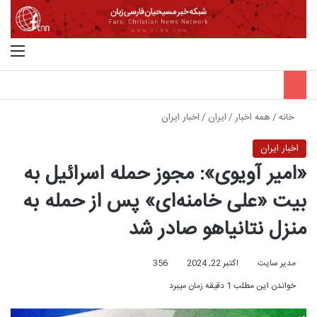
جستجو برای
منو
خانه
/
همه اخبار
/
ایران
/
اخبار ایران
اخبار ایران
«امیر آویوی»: مجوز حمله اسرائیل به
بیت «علی خامنه‌ای» پس از حمله به
منزل نتانیاهو صادر شد
مدیر سایت
اکتبر 22, 2024
356
خواندن این مطلب 1 دقیقه زمان میبرد