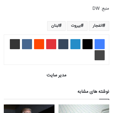
منبع: DW
انفجار
بیروت
لبنان
لینکدین
‫تامبلر
‫پین‌ترست
‫رددیت
‫VKontakte
اشتراک گذاری از طریق ایمیل
چاپ
مدیر سایت
نوشته های مشابه