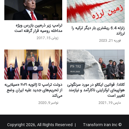
ترامپ زیر ذره‌بین بازرس ویژه
زلزله 6.4 ریشتری بار دیگر ترکیه را
مداخله روسیه قرار گرفته است
لرزاند
ژوئن 15, 2017
فوریه 21, 2023
کانادا: قوانین ایکائو در مورد سرنگونی
دولت ترامپ تا ژانویه ۲۰۲۱ «سیلابی»
هواپیمای اوکراینی ناکارآمد و نیازمند
از تحریم‌های جدید علیه ایران وضع
تغییر است
می‌کند
مارس 19, 2021
نوامبر 9, 2020
Transform Iran Inc
© Copyright 2026, All Rights Reserved |