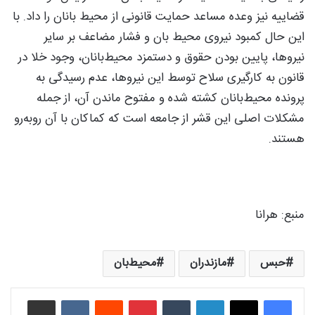
قضاییه نیز وعده مساعد حمایت قانونی از محیط بانان را داد. با
این حال کمبود نیروی محیط بان و فشار مضاعف بر سایر
نیروها، پایین بودن حقوق و دستمزد محیط‌بانان، وجود خلا در
قانون به کارگیری سلاح توسط این نیروها، عدم رسیدگی به
پرونده محیط‌بانان کشته شده و مفتوح ماندن آن، از جمله
مشکلات اصلی این قشر از جامعه است که کماکان با آن روبه‌رو
هستند.
منبع: هرانا
حبس
مازندران
محیط‌بان
لینکدین
‫تامبلر
‫پین‌ترست
‫رددیت
‫VKontakte
اشتراک گذاری از طریق ایمیل