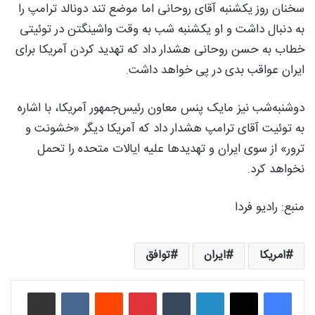
سخنان روز یکشنبه آقای روحانی اما موضع تند دونالد ترامپ را
به دنبال داشت و او یکشنبه شب به وقت واشینگتن در توئیتی
خطاب به حسن روحانی هشدار داد که تهدید کردن آمریکا برای
ایران عواقب بدی در پی خواهد داشت.
دوشنبه‌شب نیز مایک پنس معاون رئیس‌جمهور آمریکا، با اشاره
به توئیت آقای ترامپ هشدار داد که آمریکا دیگر «خشونت و
ترور» از سوی ایران و تهدیدها علیه ایالات متحده را تحمل
نخواهد کرد.
منبع:‌ رادیو فردا
امریکا
ایران
توافق
لینکدین
‫تامبلر
‫پین‌ترست
‫رددیت
‫VKontakte
اشتراک گذاری از طریق ایمیل