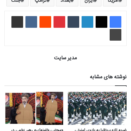
آمریکا
ایران
بغداد
ترامپ
جنگ
لینکدین
‫تامبلر
‫پین‌ترست
‫رددیت
‫VKontakte
اشتراک گذاری از طریق ایمیل
چاپ
مدیر سایت
نوشته های مشابه
ضربه تازه بریتانیا به بازوی امنیتی
«مجتبی خامنه‌ای» رهبر زخمی در