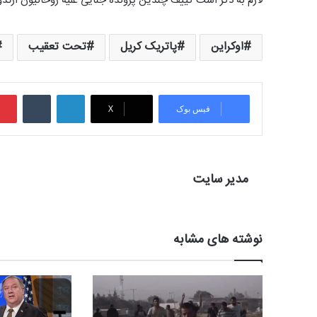
لازم به ذکر است کییف چندین پرونده جنایی علیه روحانیون ارت
اوکراین
پاتریک کریل
تحت تعقیب
لینکدین
‫تامبلر
فیس بوک
X
مدیر سایت
نوشته های مشابه