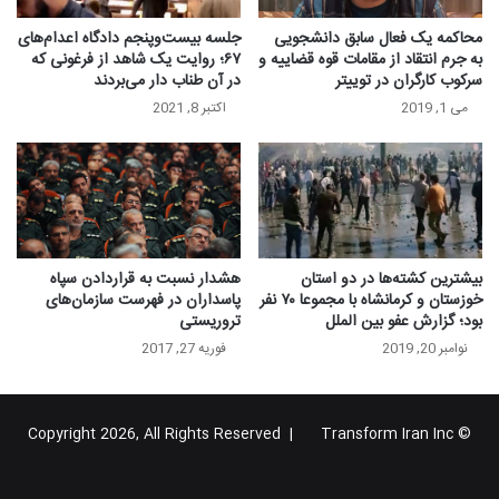
محاکمه یک فعال سابق دانشجویی
جلسه بیست‌و‌پنجم دادگاه اعدام‌های
به جرم انتقاد از مقامات قوه قضاییه و
۶۷؛ روایت یک شاهد از فرغونی که
سرکوب کارگران در توییتر
در آن طناب دار می‌بردند
می 1, 2019
اکتبر 8, 2021
بیشترین کشته‌ها در دو استان
هشدار نسبت به قراردادن سپاه
خوزستان و کرمانشاه با مجموعا ۷۰ نفر
پاسداران در فهرست سازمان‌های
بود؛ گزارش عفو بین الملل
تروریستی
نوامبر 20, 2019
فوریه 27, 2017
Transform Iran Inc
© Copyright 2026, All Rights Reserved |
خوراک
فیس
X
یوتیوب
اینستاگرام
تلگرام
گوگل