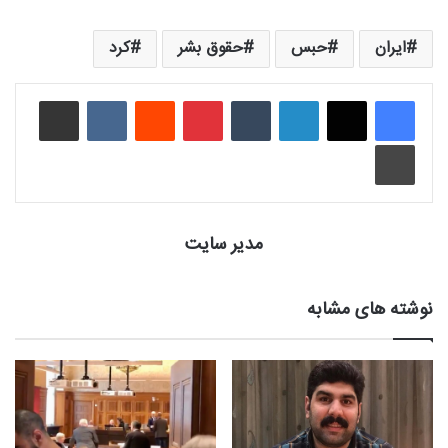
ایران
حبس
حقوق بشر
کرد
لینکدین
‫تامبلر
‫پین‌ترست
‫رددیت
‫VKontakte
اشتراک گذاری از طریق ایمیل
چاپ
مدیر سایت
نوشته های مشابه