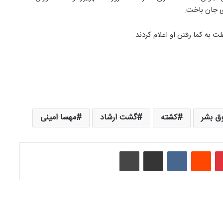
ی جان باخت.
به کما رفتن او اعلام کردند.
ق بشر
کشته
گشت ارشاد
مهسا امینی
‫پین‌ترست
‫رددیت
‫VKontakte
اشتراک گذاری از طریق ایمیل
چاپ