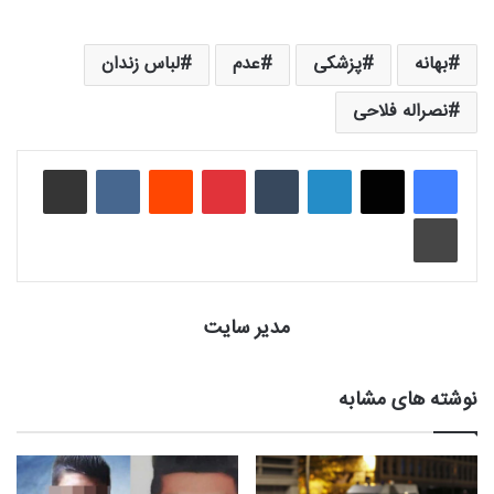
بهانه
پزشکی
عدم
لباس زندان
نصراله فلاحی
لینکدین
‫تامبلر
‫پین‌ترست
‫رددیت
‫VKontakte
اشتراک گذاری از طریق ایمیل
چاپ
مدیر سایت
نوشته های مشابه