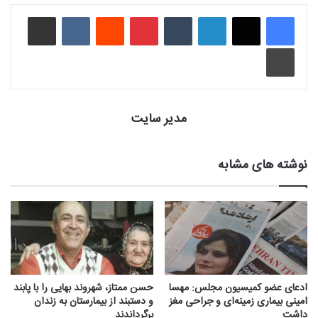
لینکدین
‫تامبلر
‫پین‌ترست
‫رددیت
‫VKontakte
اشتراک گذاری از طریق ایمیل
چاپ
مدیر سایت
نوشته های مشابه
ادعای عضو کمیسیون مجلس: مهسا
حسن ممتاز، شهروند بهایی را با پابند
امینی بیماری زمینه‌ای و جراحی مغز
و دستبند از بیمارستان به زندان
داشت
برگرداندند