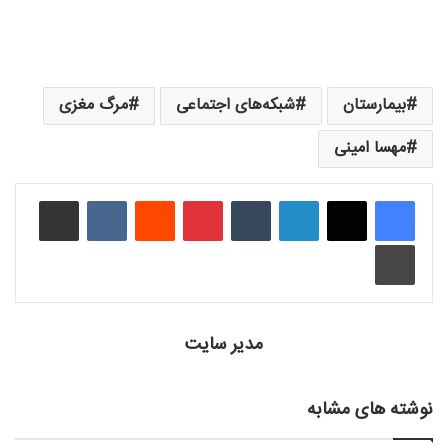
بیمارستان
شبکه‌های اجتماعی
مرگ مغزی
مهسا امینی
لینکدین
‫تامبلر
‫پین‌ترست
‫رددیت
‫VKontakte
اشتراک گذاری از طریق ایمیل
چاپ
مدیر سایت
نوشته های مشابه