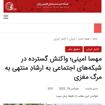
جستجو برای
منو
خانه
/
همه اخبار
/
ایران
/
اخبار ایران
اخبار ایران
حقوق بشر
مهسا امینی؛ واکنش گسترده در
شبکه‌های اجتماعی به ارشادِ منتهی به
مرگ مغزی
مدیر سایت
سپتامبر 16, 2022
329
خواندن این مطلب 2 دقیقه زمان میبرد