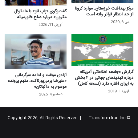
مرکز بهداشت خوزستان: موارد کرونا
گفت‌وگوی «پاپ لئو» با «امانوئل
از حد انتظار فراتر رفته است
مکرون» درباره صلح خاورمیانه
می 6, 2020
آوریل 11, 2026
گزارش «جامعه اطلاعاتی آمریکا»
آزادی موقت و ادامه سرگردانی
درباره تهدیدهای جهانی در ۴ بخش
«علیرضا برمرزپورناک»، متهم پرونده
به ایران اشاره دارد (نسخه کامل)
موسوم به «اکباتان»
فوریه 1, 2019
دسامبر 4, 2025
Transform Iran Inc
© Copyright 2026, All Rights Reserved |
خوراک
فیس
X
یوتیوب
اینستاگرام
تلگرام
گوگل