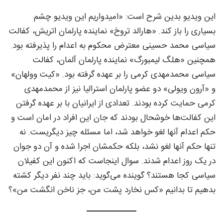
این ویدیو بدین شرح است: «امیدواریم این ویدیو چشم
بسیاری را باز کند. «هارالد تروخ» نماینده پارلمان اتریش، کفالت
سیاسی محمد حسینی معترض محکوم به اعدام را پذیرفته بود.
همچنین «هلگ لیمبورگ» نماینده پارلمان آلمان، کفالت
سیاسی محمدمهدی کرمی را بر عهده گرفته بود. «کیت وولهان»
و «آرون ویولی» دو عضو پارلمان استرالیا نیز از محمدمهدی
کرمی حمایت کرده بودند. تعدادی از ایرانیان با بر عهده گرفتن
این کفالت‌ها خوشحال بودند که جان این افراد در امان است و
حکم اعدام آنها لغو خواهد شد، اما مسئله چیز دیگریست. نه
تنها حکم آنها لغو نشد، بلکه حکمشان اجرا شده و آن دو جوان
در یک روز اعدام شدند. سوال اینجاست که اکنون این کفیلان
سیاسی کجا هستند؟ گوینده می‌گوید: باید چند نفر دیگر کشته
بدهیم تا بدانیم «کس نخارد پشت من، جز ناخن انگشت من»؟