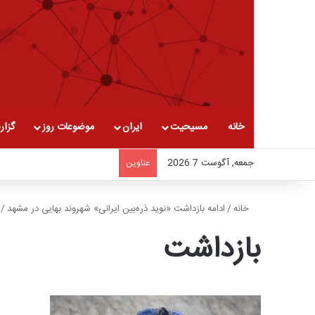
خانه
مسیحیت
ایران
موضوعات روز
گزار
جمعه, آگوست 7 2026
عناوین
خانه
/
ادامه بازداشت «نوید ذره‌بین‌ ایرانی» شهروند بهایی در مشهد
/
بازداشت