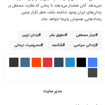
نمی‌دهد. آنان هشدار می‌دهند تا زمانی که نظارت مستقل بر
زندان‌های ایران وجود نداشته باشد، خطر تکرار چنین
رخدادهایی همچنان پابرجا خواهد ماند.
جبار مصطفی
حقوق بشر
زندان اوین
زندانی سیاسی
شکنجه
محرومیت درمانی
لینکدین
‫تامبلر
‫پین‌ترست
‫رددیت
‫VKontakte
اشتراک گذاری از طریق ایمیل
چاپ
مدیر سایت