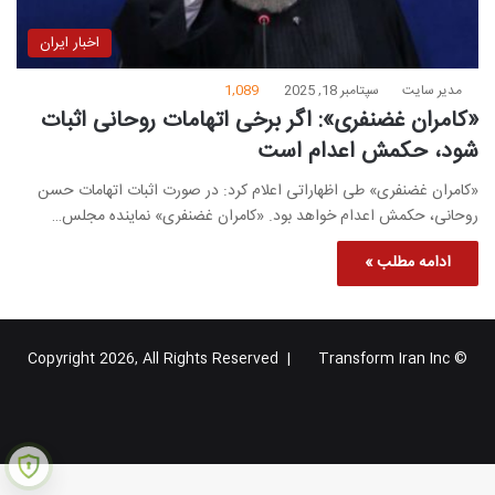
اخبار ایران
مدیر سایت
سپتامبر 18, 2025
1,089
«کامران غضنفری»: اگر برخی اتهامات روحانی اثبات
شود، حکمش اعدام است
«کامران غضنفری» طی اظهاراتی اعلام کرد: در صورت اثبات اتهامات حسن
روحانی، حکمش اعدام خواهد بود. «کامران غضنفری» نماینده مجلس…
ادامه مطلب »
Transform Iran Inc
© Copyright 2026, All Rights Reserved |
خوراک
فیس
X
یوتیوب
اینستاگرام
تلگرام
گوگل
بوک
پلاس