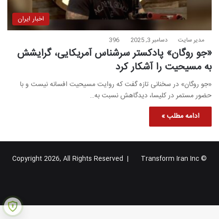
اخبار ایران
مدیر سایت
دسامبر 3, 2025
396
«جو روگان» پادکستر سرشناس آمریکایی، گرایشش
به مسیحیت را آشکار کرد
«جو روگان» در سخنانی تازه گفت که روایت مسیحیت افسانه نیست و با
حضور مستمر در کلیسا، دیدگاهش نسبت به…
ادامه مطلب »
Transform Iran Inc
© Copyright 2026, All Rights Reserved |
خوراک
فیس
X
یوتیوب
اینستاگرام
تلگرام
گوگل
بوک
پلاس