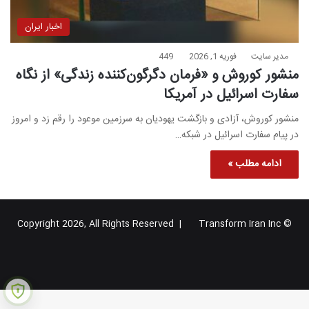
اخبار ایران
مدیر سایت
فوریه 1, 2026
449
منشور کوروش و «فرمان دگرگون‌کننده زندگی» از نگاه
سفارت اسرائیل در آمریکا
منشور کوروش، آزادی و بازگشت یهودیان به سرزمین موعود را رقم زد و امروز
در پیام سفارت اسرائیل در شبکه…
ادامه مطلب »
Transform Iran Inc
© Copyright 2026, All Rights Reserved |
خوراک
فیس
X
یوتیوب
اینستاگرام
تلگرام
گوگل
بوک
پلاس