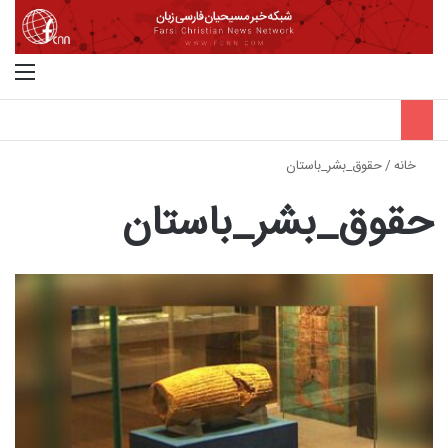
جستجو برای
منو
خانه
/
حقوق_بشر_باستان
حقوق_بشر_باستان