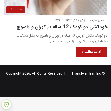
اخبار ایران
مدیر سایت
ژانویه 11, 2024
420
خودکشی دو کودک 12 ساله در تهران و یاسوج
دو کودک دانش‌آموزش 12 ساله در تهران و یاسوج به دلیل مشکلات
خانوادگی و سیر شدن از زندگی، دست به…
ادامه مطلب »
Transform Iran Inc
© Copyright 2026, All Rights Reserved |
خوراک
فیس
X
یوتیوب
اینستاگرام
تلگرام
گوگل
بوک
پلاس