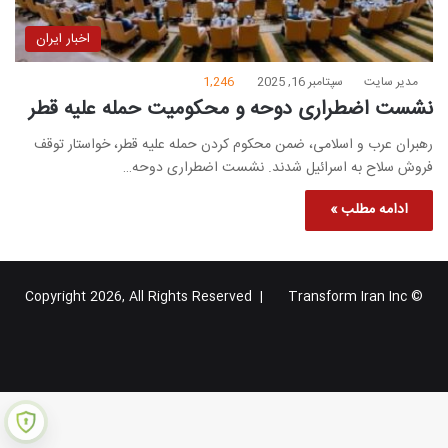
اخبار ایران
مدیر سایت
سپتامبر 16, 2025
1,246
نشست اضطراری دوحه و محکومیت حمله علیه قطر
رهبران عرب و اسلامی، ضمن محکوم کردن حمله علیه قطر، خواستار توقف
فروش سلاح به اسرائیل شدند. نشست اضطراری دوحه…
ادامه مطلب »
Transform Iran Inc
© Copyright 2026, All Rights Reserved |
خوراک
فیس
X
یوتیوب
اینستاگرام
تلگرام
گوگل
بوک
پلاس