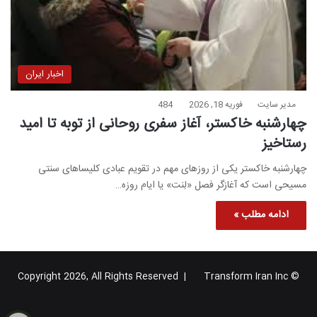
اخبار ایران
مدیر سایت
فوریه 18, 2026
484
چهارشنبه خاکستر، آغاز سفری روحانی از توبه تا امید
رستاخیز
چهارشنبه خاکستر یکی از روزهای مهم در تقویم عبادی کلیساهای سنتی
مسیحی است که آغازگر فصل «لِنت» یا ایام روزه…
ادامه مطلب »
Transform Iran Inc
© Copyright 2026, All Rights Reserved |
خوراک
فیس
X
یوتیوب
اینستاگرام
تلگرام
گوگل