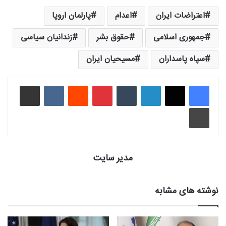
اعتراضات ایران
اعدام
پارلمان اروپا
جمهوری اسلامی
حقوق بشر
زندانیان سیاسی
سپاه پاسداران
مسیحیان ایران
لینکدین
‫تامبلر
‫پین‌ترست
‫رددیت
‫VKontakte
اشتراک گذاری از طریق ایمیل
چاپ
مدیر سایت
نوشته های مشابه