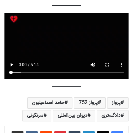
پرواز
پرواز 752
حامد اسماعیلیون
دادگستری
دیوان بین‌المللی
سرنگونی
لینکدین
‫تامبلر
‫پین‌ترست
‫رددیت
‫VKontakte
اشتراک گذاری از طریق ایمیل