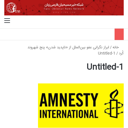
جستجو برای
منو
خانه
/
ابراز نگرانی عفو بین‌الملل از «ناپدید شدن» پنج شهروند
کُرد
/
Untitled-1
Untitled-1