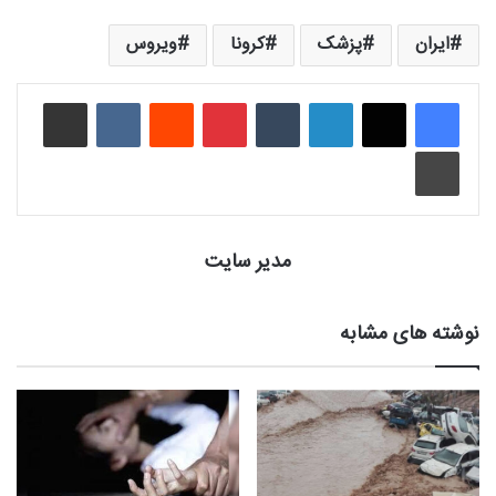
ایران
پزشک
کرونا
ویروس
لینکدین
‫تامبلر
‫پین‌ترست
‫رددیت
‫VKontakte
اشتراک گذاری از طریق ایمیل
چاپ
مدیر سایت
نوشته های مشابه