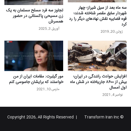
سه ماه بعد از سیل شیراز؛ چهار
تجاوز سه فرد مسلح مسلمان به یک
شهردار سابق مقصر شناخته شدند؛
زن مسیحی پاکستانی در حضور
قوه قضاییه نقش نهادهای دیگر را رد
همسرش
کرد
آوریل 3, 2025
ژوئن 20, 2019
افزایش حوادث رانندگی در ایران؛
مور گیلبرت: مقامات ایران از من
بیش از ۸۶۰۰ جان‌باخته در شش ماه
خواستند که برایشان جاسوسی کنم
اول امسال
مارس 10, 2021
نوامبر 4, 2021
Transform Iran Inc
© Copyright 2026, All Rights Reserved |